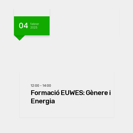
04
1
febrer
2025
12:00
-
14:00
Formació EUWES: Gènere i
Energia