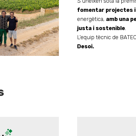
S’uneixen sota la premi
fomentar projectes 
energètica,
amb una p
justa i sostenible
.
L’equip tècnic de BATEC
Desoi.
S