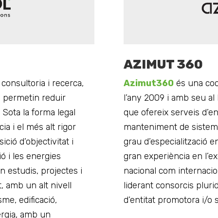
AZIMUT 360
 consultoria i recerca,
Azimut360
és una coo
 permetin reduir
l’any 2009 i amb seu al
 Sota la forma legal
que ofereix serveis d’eng
a i el més alt rigor
manteniment de sisteme
ció d’objectivitat i
grau d’especialització en
ió i les energies
gran experiència en l’ex
n estudis, projectes i
nacional com internacion
 amb un alt nivell
liderant consorcis plurid
me, edificació,
d’entitat promotora i/o s
ergia, amb un