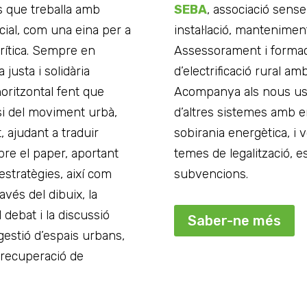
s que treballa amb
SEBA
, associació sense
ocial, com una eina per a
instal·lació, manteniment
rítica. Sempre en
Assessorament i formac
 justa i solidària
d’electrificació rural a
oritzontal fent que
Acompanya als nous usuar
l si del moviment urbà,
d’altres sistemes amb e
ajudant a traduir
sobirania energètica, i 
bre el paper, aportant
temes de legalització, es
d’estratègies, així com
subvencions.
avés del dibuix, la
 debat i la discussió
Saber-ne més
 gestió d’espais urbans,
la recuperació de