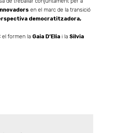
sa de treballar conjuntament per a
innovadors
en el marc de la transició
erspectiva democratitzadora,
 el formen la
Gaia D’Elia
i la
Silvia