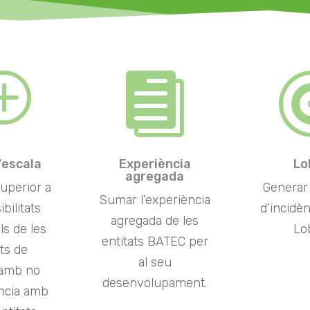
T

'escala
Experiència
Lo
agregada
superior a
Generar 
Sumar l’experiència
ibilitats
d’incidè
agregada de les
ls de les
Lo
entitats BATEC per
ats de
al seu
amb no
desenvolupament.
ncia amb