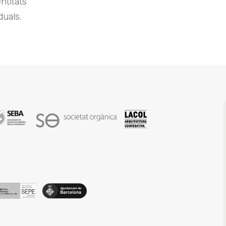
entitats
duals.