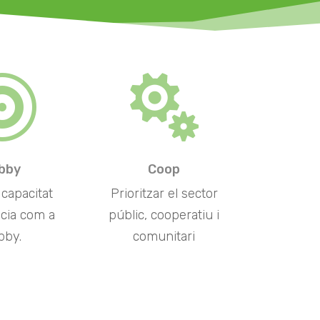


bby
Coop
capacitat
Prioritzar el sector
ncia com a
públic, cooperatiu i
bby.
comunitari