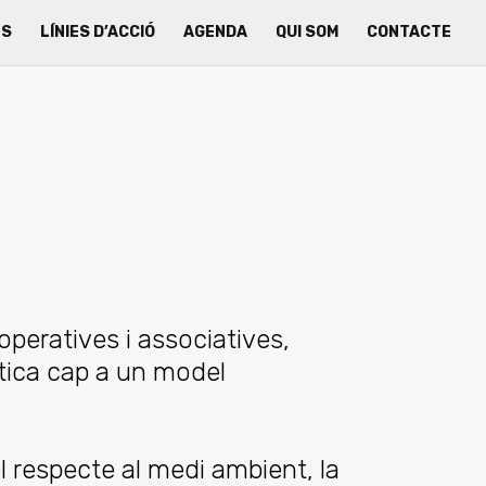
ES
LÍNIES D’ACCIÓ
AGENDA
QUI SOM
CONTACTE
peratives i associatives,
ètica cap a un model
 respecte al medi ambient, la