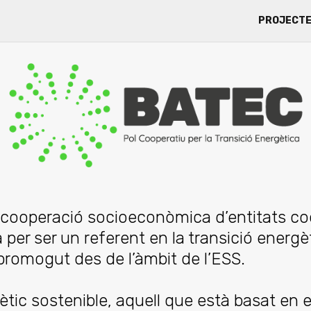
PROJECT
rcooperació socioeconòmica d’entitats coo
 per ser un referent en la transició energ
 promogut des de l’àmbit de l’ESS.
ic sostenible, aquell que està basat en el