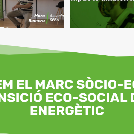
M EL MARC SÒCIO-E
NSICIÓ ECO-SOCIAL
ENERGÈTIC