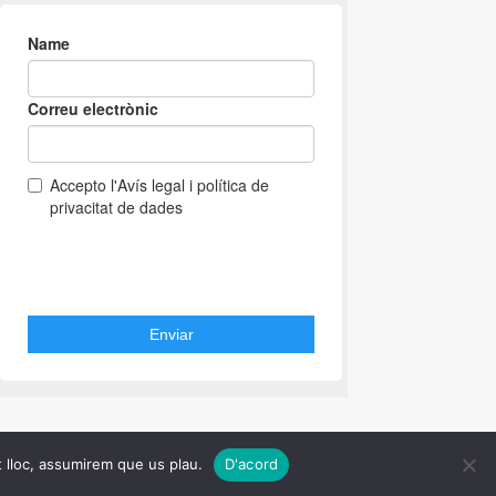
t lloc, assumirem que us plau.
D'acord