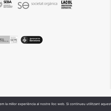
m la millor experiència al nostre lloc web. Si continueu utilitzant aques