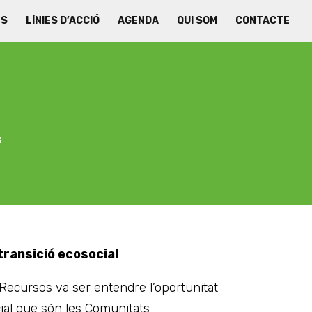
ES
LÍNIES D’ACCIÓ
AGENDA
QUI SOM
CONTACTE
s
s
transició ecosocial
 Recursos va ser entendre l’oportunitat
ocial que són les Comunitats