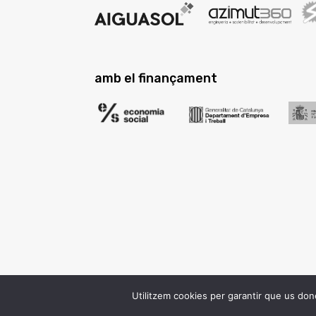
amb el finançament
Utilitzem cookies per garantir que us done
Avís legal i protecció de dades