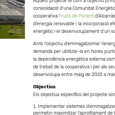
Aquest projecte té com a objectiu prin
consolidació d’una Comunitat Energètica
cooperativa
Fruits de Ponent
d’Alcarrà
d’energia renovable i la incorporació
energètic i el desenvolupament d’un so
Amb l’objectiu d’emmagatzemar l’ener
demanda per utilitzar-la en hores punta
la dependència energètica externa com 
de treball de la cooperativa i per als s
desenvolupa entre maig de 2025 a mai
Objectius
Els objectius específics del projecte so
Implementar sistemes d’emmagatzem
permetin maximitzar l’aprofitament de l