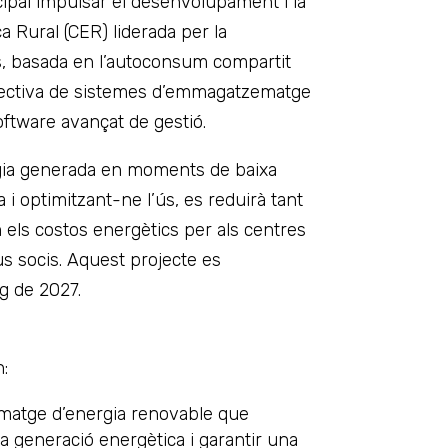
cipal impulsar el desenvolupament i la
 Rural (CER) liderada per la
s, basada en l’autoconsum compartit
 efectiva de sistemes d’emmagatzematge
ftware avançat de gestió.
gia generada en moments de baixa
 i optimitzant-ne l’ús, es reduirà tant
els costos energètics per als centres
eus socis. Aquest projecte es
g de 2027.
n:
atge d’energia renovable que
a generació energètica i garantir una