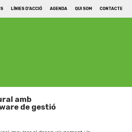
ES
LÍNIES D’ACCIÓ
AGENDA
QUI SOM
CONTACTE
ural amb
ware de gestió